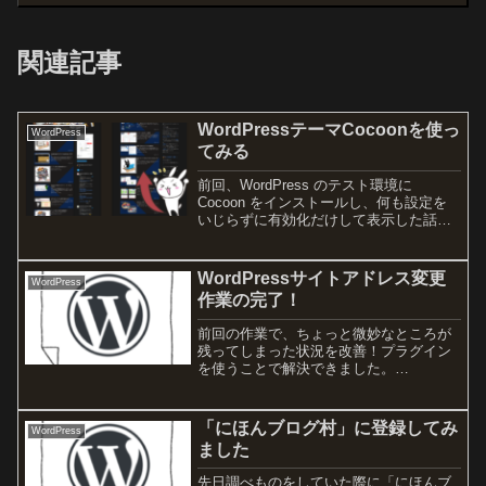
関連記事
WordPressテーマCocoonを使っ
WordPress
てみる
前回、WordPress のテスト環境に
Cocoon をインストールし、何も設定を
いじらずに有効化だけして表示した話を
投稿しましたが、今日は少しだけ設定を
いじってみました。右サイドに設定して
いたウィジェットが変な位置に表示され
WordPressサイトアドレス変更
WordPress
ていましたが...
作業の完了！
前回の作業で、ちょっと微妙なところが
残ってしまった状況を改善！プラグイン
を使うことで解決できました。
WordPress のプラグインは便利ですね。
どうしたかはこちら。
「にほんブログ村」に登録してみ
WordPress
ました
先日調べものをしていた際に「にほんブ