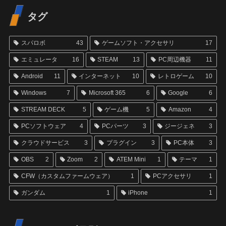
タグ
スパロボ
43
ゲームソフト・アクセサリ
17
エミュレータ
16
STEAM
13
PC周辺機器
11
Android
11
インターネット
10
レトロゲーム
10
Windows
7
Microsoft 365
6
Google
6
STREAM DECK
5
ゲーム機
5
Amazon
4
PCソフトウェア
4
PCパーツ
3
ジージェネ
3
クラウドサービス
3
プラグイン
3
PC本体
3
OBS
2
Zoom
2
ATEM Mini
1
テーマ
1
CFW（カスタムファームウェア）
1
PCアクセサリ
1
ガンダム
1
iPhone
1