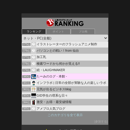
中高年のセカンドステージとライフプラン
ランキング
ポイント
ブロ画
373位
発掘!ネットで豆知識
374位
イラストレーターのフラッシュアニメ制作
375位
パソコンとの戦い！from 仙台
376位
加工乳
377位
検索ワードから何かが見える!!
378位
続・LAUGHMAKER
379位
たーみのログ - 本館 -
380位
インフラボ | 日常の全部が実験な人の楽しいラボ
381位
元気が出るビジネスblog
382位
GID学生の理系な日々
383位
激安・お得・最安値情報
384位
アメブロ人気ブログ
385位
知っとけば得するしゃもじのお勧め情報
このカテゴリを全て表示
386位
楽しい雑学
参加する
387位