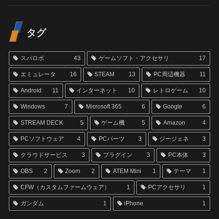
タグ
スパロボ
43
ゲームソフト・アクセサリ
17
エミュレータ
16
STEAM
13
PC周辺機器
11
Android
11
インターネット
10
レトロゲーム
10
Windows
7
Microsoft 365
6
Google
6
STREAM DECK
5
ゲーム機
5
Amazon
4
PCソフトウェア
4
PCパーツ
3
ジージェネ
3
クラウドサービス
3
プラグイン
3
PC本体
3
OBS
2
Zoom
2
ATEM Mini
1
テーマ
1
CFW（カスタムファームウェア）
1
PCアクセサリ
1
ガンダム
1
iPhone
1