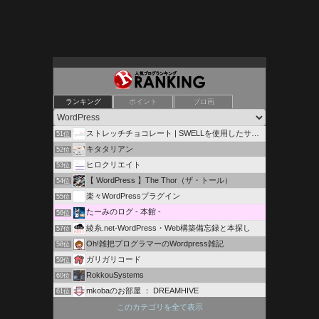
キヨヒコのアフィリエイト講座
ランキング
ポイント
ブロ画
49位
野性の証明JustanotherWordPress site
50位
ストレッチチョコレート | SWELLを使用したサイト構築
51位
キタタリアン
52位
ヒロクリエイト
53位
【 WordPress 】The Thor（ザ・トール）
54位
楽々WordPressプラグイン
55位
たーみのログ - 本館 -
56位
綾糸.net-WordPress・Web構築備忘録と本探し
57位
Oh!雑把プログラマーのWordpress雑記
58位
ガリガリコード
59位
RokkouSystems
60位
mkobaのお部屋 ： DREAMHIVE
61位
ZERO c.p.t. 稼げるweb戦略＆作成
このカテゴリを全て表示
62位