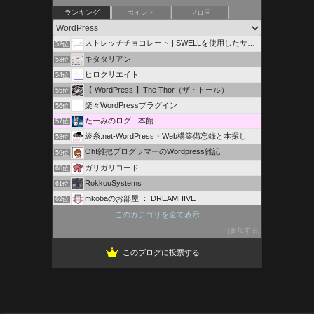
キヨヒコのアフィリエイト講座
ランキング
ポイント
ブロ画
50位
野性の証明JustanotherWordPress site
51位
ストレッチチョコレート | SWELLを使用したサイト構築
52位
キタタリアン
53位
ヒロクリエイト
54位
【 WordPress 】The Thor（ザ・トール）
55位
楽々WordPressプラグイン
56位
たーみのログ - 本館 -
57位
綾糸.net-WordPress・Web構築備忘録と本探し
58位
Oh!雑把プログラマーのWordpress雑記
59位
ガリガリコード
60位
RokkouSystems
61位
mkobaのお部屋 ： DREAMHIVE
62位
ZERO c.p.t. 稼げるweb戦略＆作成
このカテゴリを全て表示
63位
ウェブや趣味のブログ - oshikeiブログ
参加する
64位
このブログに投票する