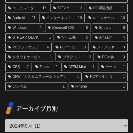
エミュレータ
16
STEAM
13
PC周辺機器
11
Android
11
インターネット
10
レトロゲーム
10
Windows
7
Microsoft 365
6
Google
6
STREAM DECK
5
ゲーム機
5
Amazon
4
PCソフトウェア
4
PCパーツ
3
ジージェネ
3
クラウドサービス
3
プラグイン
3
PC本体
3
OBS
2
Zoom
2
ATEM Mini
1
テーマ
1
CFW（カスタムファームウェア）
1
PCアクセサリ
1
ガンダム
1
iPhone
1
アーカイブ月別