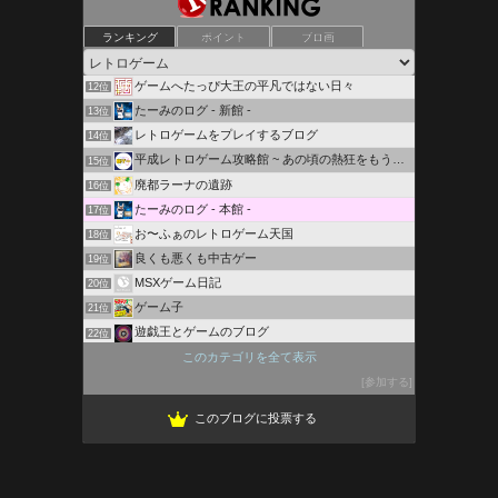
Lazy Daisy
ランキング
ポイント
ブロ画
10位
レトロゲームを３分間・・・。
11位
ゲームへたっぴ大王の平凡ではない日々
12位
たーみのログ - 新館 -
13位
レトロゲームをプレイするブログ
14位
平成レトロゲーム攻略館 ~ あの頃の熱狂をもう一度
15位
廃都ラーナの遺跡
16位
たーみのログ - 本館 -
17位
お〜ふぁのレトロゲーム天国
18位
良くも悪くも中古ゲー
19位
MSXゲーム日記
20位
ゲーム子
21位
遊戯王とゲームのブログ
22位
ちばっしーのドラクエブログ
このカテゴリを全て表示
23位
9Q Blog
参加する
24位
このブログに投票する