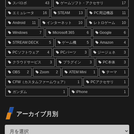
スパロボ
43
ゲームソフト・アクセサリ
17
エミュレータ
16
STEAM
13
PC周辺機器
11
Android
11
インターネット
10
レトロゲーム
10
Windows
7
Microsoft 365
6
Google
6
STREAM DECK
5
ゲーム機
5
Amazon
4
PCソフトウェア
4
PCパーツ
3
ジージェネ
3
クラウドサービス
3
プラグイン
3
PC本体
3
OBS
2
Zoom
2
ATEM Mini
1
テーマ
1
CFW（カスタムファームウェア）
1
PCアクセサリ
1
ガンダム
1
iPhone
1
アーカイブ月別