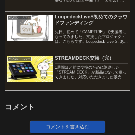
要な HDD の処分準備（データ消去）
を。最終的な処分は、以前も利用したこ
とがあるので、そのうちこちらを利用さ
せていただこうと思っています。リネッ
LoupedeckLiveS初めてのクラウ
パソコン・スマホ
トジャパン処分にかかる...
ドファンディング
先日、初めて「CAMPFIRE」で支援者に
なってみました。支援したプロジェクト
は、こちらです。Loupedeck Live S: あら
ゆるPC作業を効率化する究極のデバイス
Loupedeck のデバイスは以前から知って
いたのですが、少々お...
STREAMDECK交換（完）
パソコン・スマホ
1週間ほど前に交換のために返送した
「STREAM DECK」が新品になって戻っ
てきました。対応いただきました販売店
さん、ありがとうございます！さっそく
使ってみると、まったく問題なし！PC
直挿しでも USB 切替器（ハブ）経由で
も問題ありま...
コメント
コメントを書き込む