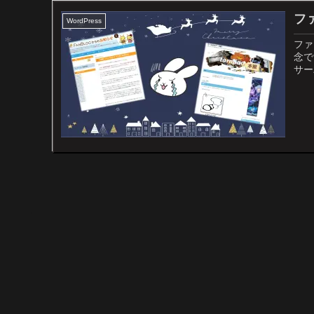
フ
WordPress
ファ
念で
サー