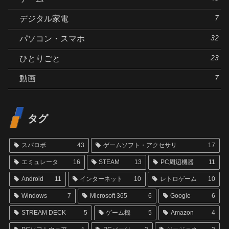
7
デジタル家電
32
パソコン・スマホ
23
ひとりごと
7
動画
タグ
スパロボ
43
ゲームソフト・アクセサリ
17
エミュレータ
16
STEAM
13
PC周辺機器
11
Android
11
インターネット
10
レトロゲーム
10
Windows
7
Microsoft 365
6
Google
6
STREAM DECK
5
ゲーム機
5
Amazon
4