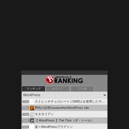
ヒロクリエイト
ランキング
ポイント
ブロ画
49位
キヨヒコのアフィリエイト講座
50位
ストレッチチョコレート | SWELLを使用したサイト構築
51位
野性の証明JustanotherWordPress site
52位
キタタリアン
53位
【 WordPress 】The Thor（ザ・トール）
54位
楽々WordPressプラグイン
55位