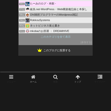
たーみのログ - 本館 -
56位
綾糸.net-WordPress・Web構築備忘録と本探し
57位
Oh!雑把プログラマーのWordpress雑記
58位
RokkouSystems
59位
ネットビジネス覚え書き
60位
mkobaのお部屋 ： DREAMHIVE
61位
ガリガリコード
このカテゴリを全て表示
62位
ZERO c.p.t. 稼げるweb戦略＆作成
参加する
63位
このブログに投票する
メニュー
ホーム
検索
トップ
サイドバー
© 2019 たーみのログ - 本館 -.