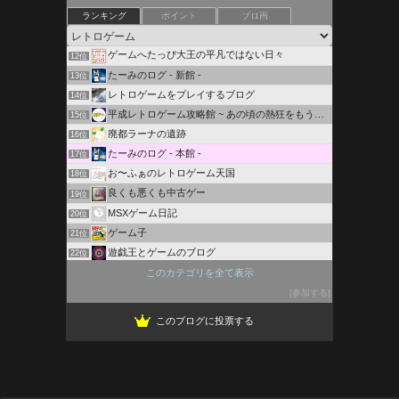
Lazy Daisy
ランキング
ポイント
ブロ画
10位
レトロゲームを３分間・・・。
11位
ゲームへたっぴ大王の平凡ではない日々
12位
たーみのログ - 新館 -
13位
レトロゲームをプレイするブログ
14位
平成レトロゲーム攻略館 ~ あの頃の熱狂をもう一度
15位
廃都ラーナの遺跡
16位
たーみのログ - 本館 -
17位
お〜ふぁのレトロゲーム天国
18位
良くも悪くも中古ゲー
19位
MSXゲーム日記
20位
ゲーム子
21位
遊戯王とゲームのブログ
22位
ちばっしーのドラクエブログ
このカテゴリを全て表示
23位
9Q Blog
参加する
24位
このブログに投票する