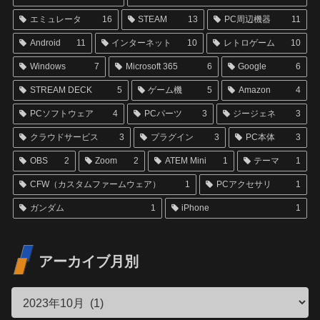
エミュレータ
16
STEAM
13
PC周辺機器
11
Android
11
インターネット
10
レトロゲーム
10
Windows
7
Microsoft 365
6
Google
6
STREAM DECK
5
ゲーム機
5
Amazon
4
PCソフトウェア
4
PCパーツ
3
ジージェネ
3
クラウドサービス
3
プラグイン
3
PC本体
3
OBS
2
Zoom
2
ATEM Mini
1
テーマ
1
CFW（カスタムファームウェア）
1
PCアクセサリ
1
ガンダム
1
iPhone
1
アーカイブ月別