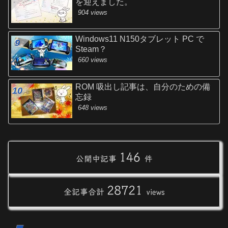
を迎えました。
904 views
Windows11 N150タブレット PC で
Steam？
660 views
ROM 吸出し記事は、自分のための備
忘録
648 views
146
公開中記事
件
28721
全記事合計
views