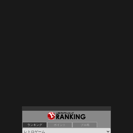
Lazy Daisy
ランキング
ポイント
ブロ画
9位
レトロゲームレイダース 最後のゲー戦
10位