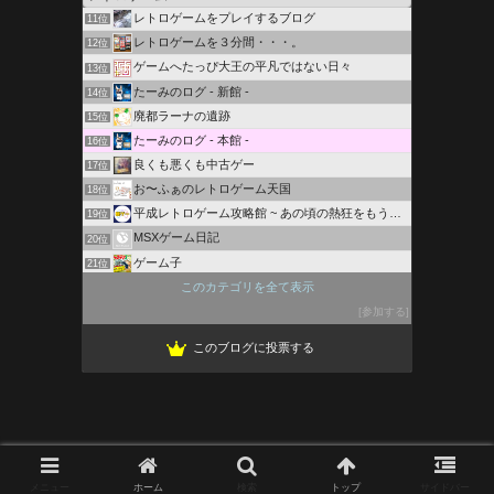
レトロゲームをプレイするブログ
11位
レトロゲームを３分間・・・。
12位
ゲームへたっぴ大王の平凡ではない日々
13位
たーみのログ - 新館 -
14位
廃都ラーナの遺跡
15位
たーみのログ - 本館 -
16位
良くも悪くも中古ゲー
17位
お〜ふぁのレトロゲーム天国
18位
平成レトロゲーム攻略館 ~ あの頃の熱狂をもう一度
19位
MSXゲーム日記
20位
ゲーム子
21位
遊戯王とゲームのブログ
このカテゴリを全て表示
22位
ちばっしーのドラクエブログ
参加する
23位
このブログに投票する
メニュー
ホーム
検索
トップ
サイドバー