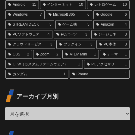
Android
11
インターネット
10
レトロゲーム
10
Windows
7
Microsoft 365
6
Google
6
STREAM DECK
5
ゲーム機
5
Amazon
4
PCソフトウェア
4
PCパーツ
3
ジージェネ
3
クラウドサービス
3
プラグイン
3
PC本体
3
OBS
2
Zoom
2
ATEM Mini
1
テーマ
1
CFW（カスタムファームウェア）
1
PCアクセサリ
1
ガンダム
1
iPhone
1
アーカイブ月別