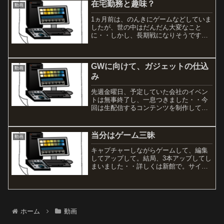
在宅勤務と趣味？
動画
1ヵ月前は、のんきにゲームなどしていま
したが、世の中はだんだん大変なこと
に・・しかし、長期戦になりそうですの
で、慌てることなくできることからやっ
ていきましょう。といういことで、在宅
勤務も楽しみながら？まじめにがんばっ
GWに向けて、ガジェットの仕込
ています。何をしているか...
動画
み
先週金曜日、予定していた会社のイベン
トは無事終了し、一息つきました・・今
回は生配信するコンテンツを制作してく
れる制作会社の方々が隣に居て、配信業
務だけの担当でしたが、リアルな制作現
場を間近で見ることができて、なかなか
当分はゲーム三昧
動画
良い体験でした。自宅環境...
キャプチャーしながらゲームして、編集
してアップして。結局、3本アップしてし
まいました・・詳しくは新館で。サイト
制作のほうは全く手つかず。1周目終わる
までは、当分ゲーム三昧の日々が続きそ
うです。このシリーズのゲーム、クリア
した後、最近は2周目...
ホーム
動画