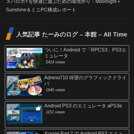
スパロボYを快適に遊ぶための環境作り：Moonlight＋
Sunshine＆ミニPC構成レポート
人気記事 たーみのログ – 本館 – All Time
ついに！Android で「RPCS3」PS3エ
ミュレータ
5414 views
Adreno710 待望のグラフィックドライ
バ
1945 views
Android PS3 のエミュレータ aPS3e
1151 views
Xiaomi Pad 7 で Android PS3 エミュ