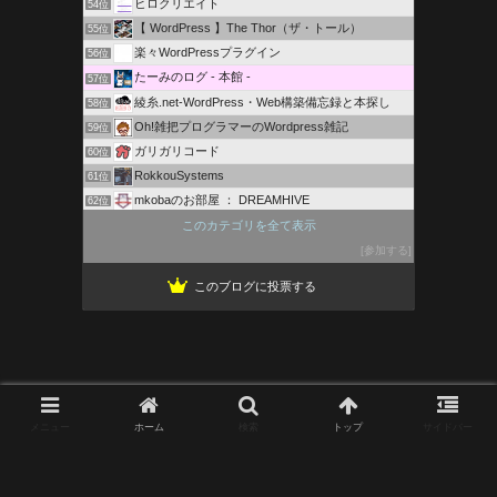
ヒロクリエイト
54位
【 WordPress 】The Thor（ザ・トール）
55位
楽々WordPressプラグイン
56位
たーみのログ - 本館 -
57位
綾糸.net-WordPress・Web構築備忘録と本探し
58位
Oh!雑把プログラマーのWordpress雑記
59位
ガリガリコード
60位
RokkouSystems
61位
mkobaのお部屋 ： DREAMHIVE
62位
ZERO c.p.t. 稼げるweb戦略＆作成
このカテゴリを全て表示
63位
ウェブや趣味のブログ - oshikeiブログ
参加する
64位
このブログに投票する
メニュー
ホーム
検索
トップ
サイドバー