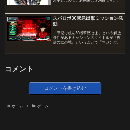
入手したので、お約束の２周目です。今
回は女性主人公でプレイ。けっこう序盤
から DLC の参戦機体が使えるようになる
ので、その部分では２周目でストーリー
スパロボ30緊急出撃ミッション発
はわかっているものの...
ゲーム
動
「甲児で敵を30機撃墜せよ」という解放
条件があるミッションのタイトルが『復
活の鉄の城』ということで「マジンガー
Z」の登場を楽しみにしていたら、30機
撃墜したところで緊急出撃ミッション発
動・・ストーリー展開上、こういう強制
的な進行もあるのね。...
コメント
コメントを書き込む
ホーム
ゲーム