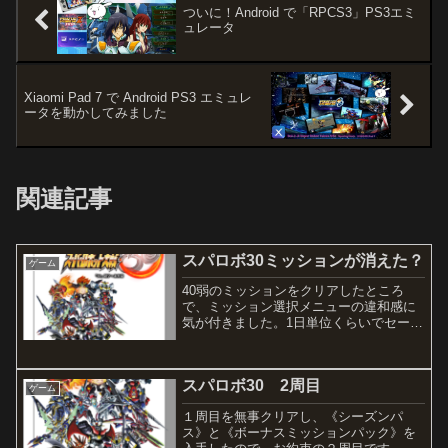
ついに！Android で「RPCS3」PS3エミ
ュレータ
Xiaomi Pad 7 で Android PS3 エミュレ
ータを動かしてみました
関連記事
スパロボ30ミッションが消えた？
ゲーム
40弱のミッションをクリアしたところ
で、ミッション選択メニューの違和感に
気が付きました。1日単位くらいでセーブ
しているので、ひとつ前のセーブデータ
をロードしてみると、こんなことに。シ
ナリオの進め方次第で、こういうことも
スパロボ30 2周目
起きるんでしょうね・・...
ゲーム
１周目を無事クリアし、《シーズンパ
ス》と《ボーナスミッションパック》を