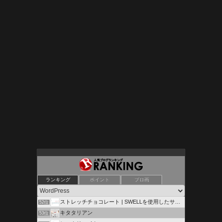
キヨヒコのアフィリエイト講座
ランキング
ポイント
ブロ画
50位
野性の証明JustanotherWordPress site
51位
ストレッチチョコレート | SWELLを使用したサイト構築
52位
キタタリアン
53位