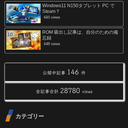
Windows11 N150タブレット PC で
Steam？
660 views
ROM 吸出し記事は、自分のための備
忘録
648 views
146
公開中記事
件
28780
全記事合計
views
カテゴリー