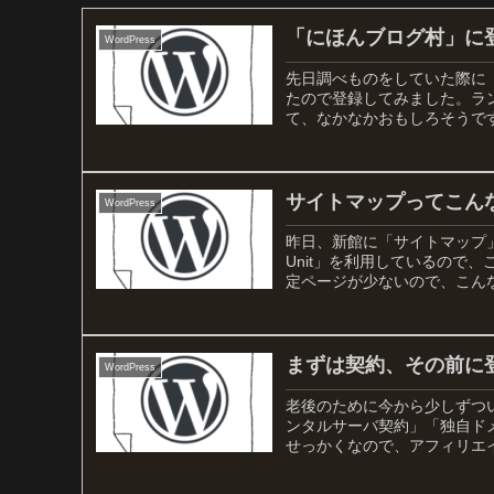
「にほんブログ村」に
WordPress
先日調べものをしていた際に
たので登録してみました。ラ
て、なかなかおもしろそうです
サイトマップってこん
WordPress
昨日、新館に「サイトマップ」を表示
Unit」を利用しているので
定ページが少ないので、こんな
まずは契約、その前に
WordPress
老後のために今から少しずつ
ンタルサーバ契約」「独自ドメ
せっかくなので、アフィリエイ