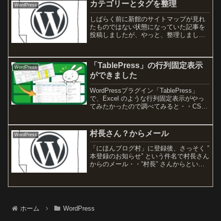
カテゴリーとタグを整理
WordPress
しばらく前に新館のサイトマップが見れ
たものではない状態になっていた記事を
投稿しましたが、やっと、整理しまし
た。そもそも、「カテゴリー」と「タ
グ」とは？ということで、こちらで勉
強。プロが解説｜WordPressの正しいカ
「TablePress」の行列固定表示
テゴリー分け！設定方法...
WordPress
ができました
WordPressプラグイン「TablePress」
で、Excel のような行列固定表示がやっ
てみたかったので調べてみると・・CSS
を記述すると実現できました！
村長さん？からメール
WordPress
「にほんブログ村」に登録後、さっそく ”
本登録のお知らせ” という件名で村長さん
からのメール・・”村長” さんからという
のが、おもしろいですね。≪ご参加にあ
たり、以下の5つの内容にご協力ください
≫≪１≫リンク用のバナーやテキストを
掲示して...
ホーム
WordPress