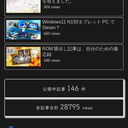
を迎えました。
904 views
Windows11 N150タブレット PC で
Steam？
660 views
ROM 吸出し記事は、自分のための備
忘録
648 views
146
公開中記事
件
28795
全記事合計
views