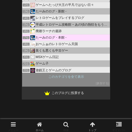
ゲームへたっぴ大王の平凡ではない日々
12位
たーみのログ - 新館 -
13位
レトロゲームをプレイするブログ
14位
平成レトロゲーム攻略館 ~ あの頃の熱狂をもう一度
15位
廃都ラーナの遺跡
16位
たーみのログ - 本館 -
17位
お〜ふぁのレトロゲーム天国
18位
良くも悪くも中古ゲー
19位
MSXゲーム日記
20位
ゲーム子
21位
遊戯王とゲームのブログ
22位
ちばっしーのドラクエブログ
このカテゴリを全て表示
23位
9Q Blog
参加する
24位
このブログに投票する
メニュー
ホーム
検索
トップ
サイドバー