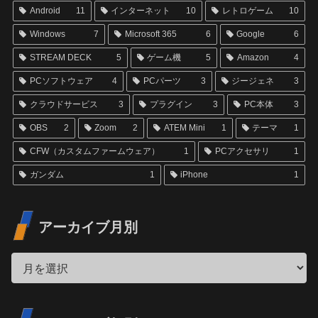
Android
11
インターネット
10
レトロゲーム
10
Windows
7
Microsoft 365
6
Google
6
STREAM DECK
5
ゲーム機
5
Amazon
4
PCソフトウェア
4
PCパーツ
3
ジージェネ
3
クラウドサービス
3
プラグイン
3
PC本体
3
OBS
2
Zoom
2
ATEM Mini
1
テーマ
1
CFW（カスタムファームウェア）
1
PCアクセサリ
1
ガンダム
1
iPhone
1
アーカイブ月別