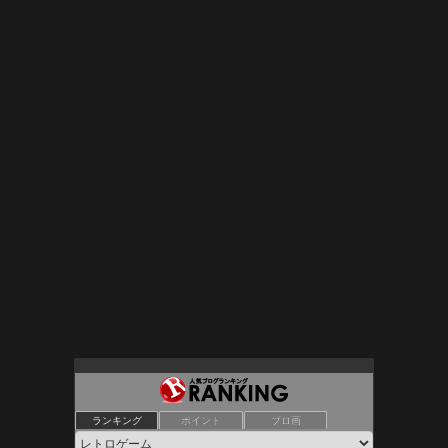
Lazy Daisy
ランキング
ポイント
ブロ画
10位
レトロゲームを３分間・・・。
11位