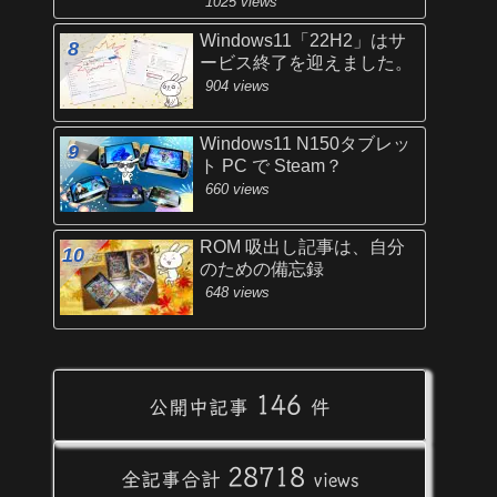
1025 views
Windows11「22H2」はサ
ービス終了を迎えました。
904 views
Windows11 N150タブレッ
ト PC で Steam？
660 views
ROM 吸出し記事は、自分
のための備忘録
648 views
146
公開中記事
件
28718
全記事合計
views