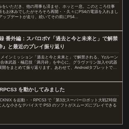
みをいただき、他の用事も済ませ、ホッと一息。このところ仕事
新もお休みでしたがそろそろ再開・・久々にPS4の電源を入れまし
ップデートが走り、続いてその前にPS4...
録 番外編：スパロボY「過去と今と未来と」で解禁
砕』と最近のプレイ振り返り
。メインミッション「過去と今と未来と」で解禁される、Yzルーン
の合体武器・極忍技「満月砕」を中心に、グラヴァリン加入や武器
開をまとめて振り返ります。あわせて、Androidタブレットで簡
介します。
5 で RPCS3 を動かしてみました
で、ROCKNIX を起動・・RPCS3 で「第3次スーパーロボット大戦Z時獄
んな小さなデバイスで PS3 のソフトがスムーズにプレイできる