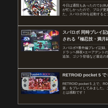
今日は通院もあったのでお休
が忙しかったので、ブログ更
た。スパロボ30を起動するとア
スパロボ 同時プレイ記
ゲーム
される『極忍技・満月
スパロボY番外編プレイ記録
ドラッヘ輝夜×エーアデント
追加、ゴジラ登場など最近の展
単にスクショを撮る方法も紹
RETROID pocket 
ゲーム
RETROID pocket 5 上
篇」をプレイしてみました。こ
とは感動です！