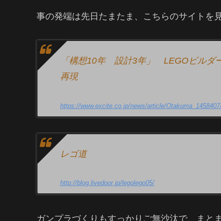
事の発端は先日たまたま、こちらのサイトを
「構想10年 設計3年」 LEGOビル
再現
https://www.excite.co.jp/news/article/Otakuma_1458407
レゴ道
http://blog.livedoor.jp/legolego05/
ガンプラづくりもすっかりご無沙汰で、まと