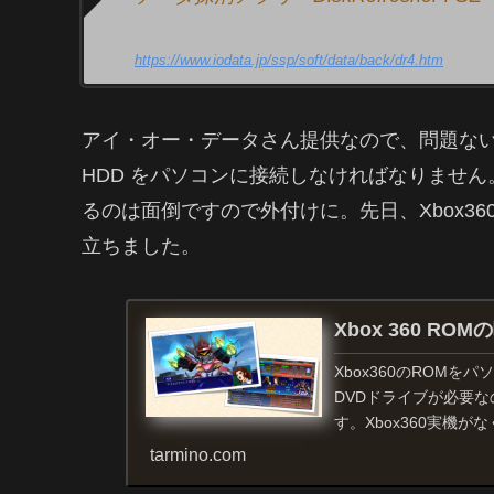
https://www.iodata.jp/ssp/soft/data/back/dr4.htm
アイ・オー・データさん提供なので、問題な
HDD をパソコンに接続しなければなりませ
るのは面倒ですので外付けに。先日、Xbox3
立ちました。
Xbox 360 R
Xbox360のROM
DVDドライブが必要
す。Xbox360実機
できます...
tarmino.com