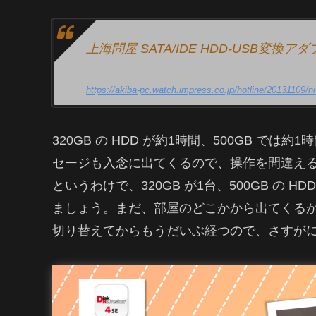
上海問屋 SATA/IDE HDD-USB変換アダプ
https://akiba-pc.watch.impress.co.jp/hotline/20131109/
320GB の HDD が約1時間、500GB で
セージも入念に出てくるので、操作を間違え
というわけで、320GB が1台、500GB の
ましょう。まだ、部屋のどこかから出てくるか
切り替えてからもうだいぶ経つので、さすがに 1