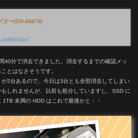
ター(DN-84879)
ni_cdn84879.html
は約1時間40分で消去できました。消去するまでの確認メッ
ることはなさそうです。
 HDD が2台あるので、今日は3台とも全部消去してしまい
もしれませんが、以前も処分していますし、SSD に
TB 未満の HDD はこれで最後かと・・