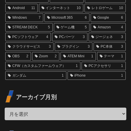
Android
11
インターネット
10
レトロゲーム
10
Windows
7
Microsoft 365
6
Google
6
STREAM DECK
5
ゲーム機
5
Amazon
4
PCソフトウェア
4
PCパーツ
3
ジージェネ
3
クラウドサービス
3
プラグイン
3
PC本体
3
OBS
2
Zoom
2
ATEM Mini
1
テーマ
1
CFW（カスタムファームウェア）
1
PCアクセサリ
1
ガンダム
1
iPhone
1
アーカイブ月別