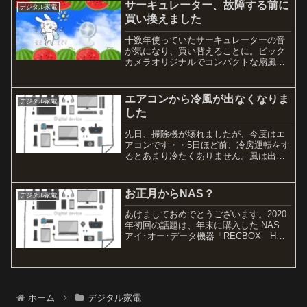
サーキュレーター、故障する前に
デジタル家電
買い換えました
十数年使っていたサーキュレーターの音
が気になり、買い替えることに。ビック
カメラオリジナルでコンパクトな扇風機
にもなるサーキュレーターと通常タイプ
のサーキュレーターを購入。音も機能も
お手入れの面でも大満足です。
エアコンから冷風が出なくなりま
デジタル家電
した
先日、掃除機が壊れましたが、今度はエ
アコンです・・5日ほど前、冷房運転をす
るとあまり冷たくありません。風は出て
いるのでこんなもん？と思っていると、
うちの人は絶対におかしい！故障じゃな
い？と。ダイキンさんのエアコンなので
お正月からNAS？
デジタル家電
すが、リモコンでエラー...
あけましておめでとうございます。2020
年初回の話題は、年末に購入した NAS
アイ･オー･データ機器「RECBOX HVL-
AAS4」のお話。PayPay モールで、かな
りお買い得に購入しましたが、機能的に
もよさそうで、今後のアップデート...
ホーム
デジタル家電