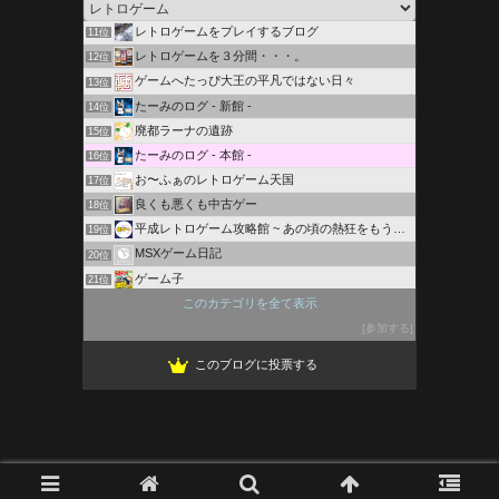
レトロゲームレイダース 最後のゲー戦
10位
レトロゲームをプレイするブログ
11位
レトロゲームを３分間・・・。
12位
ゲームへたっぴ大王の平凡ではない日々
13位
たーみのログ - 新館 -
14位
廃都ラーナの遺跡
15位
たーみのログ - 本館 -
16位
お〜ふぁのレトロゲーム天国
17位
良くも悪くも中古ゲー
18位
平成レトロゲーム攻略館 ~ あの頃の熱狂をもう一度
19位
MSXゲーム日記
20位
ゲーム子
21位
遊戯王とゲームのブログ
このカテゴリを全て表示
22位
ちばっしーのドラクエブログ
参加する
23位
このブログに投票する